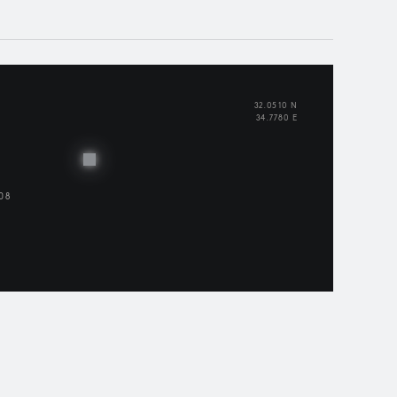
32.0510 N
34.7780 E
08