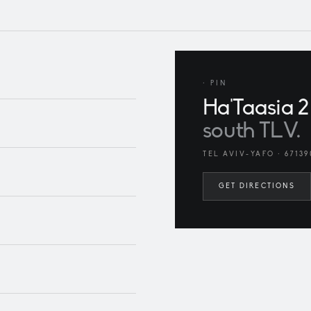
· PIN
Ha'Taasia 2
south TLV.
TEL AVIV-YAFO · 67139
GET DIRECTIONS