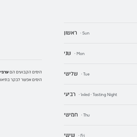
ראשון
· Sun
שני
· Mon
הימים הקבועים הם
ערבי 
שלישי
· Tue
הימים אפשר לבקר בתיאום.
רביעי
· Wed · Tasting Night
חמישי
· Thu
שישי
· Fri