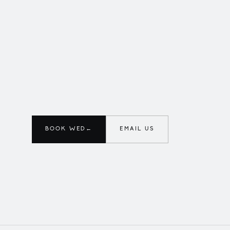
BOOK WED
←
EMAIL US