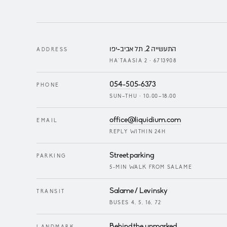
התעשייה 2, תל אביב-יפו
ADDRESS
HA'TAASIA 2 · 6713908
054-505-6373
PHONE
SUN–THU · 10:00–18:00
office@liquidium.com
EMAIL
REPLY WITHIN 24H
Street parking
PARKING
5-MIN WALK FROM SALAME
Salame / Levinsky
TRANSIT
BUSES 4, 5, 16, 72
Behind the unmarked